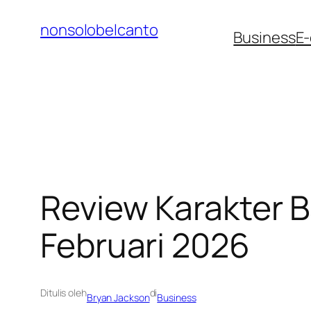
Lewati
nonsolobelcanto
ke
Business
E
konten
Review Karakter 
Februari 2026
Ditulis oleh
di
Bryan Jackson
Business