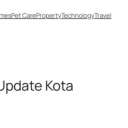
ames
Pet Care
Property
Technology
Travel
 Update Kota