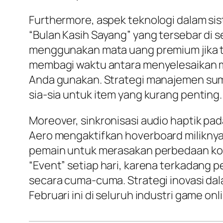
Furthermore, aspek teknologi dalam si
“Bulan Kasih Sayang” yang tersebar di se
menggunakan mata uang premium jika t
membagi waktu antara menyelesaikan m
Anda gunakan. Strategi manajemen sumb
sia-sia untuk item yang kurang penting.
Moreover, sinkronisasi audio haptik p
Aero mengaktifkan
hoverboard
milikny
pemain untuk merasakan perbedaan kontr
“Event” setiap hari, karena terkadang
secara cuma-cuma. Strategi inovasi da
Februari ini di seluruh industri game onl