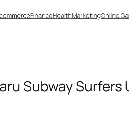
-commerce
Finance
Health
Marketing
Online G
Baru Subway Surfers