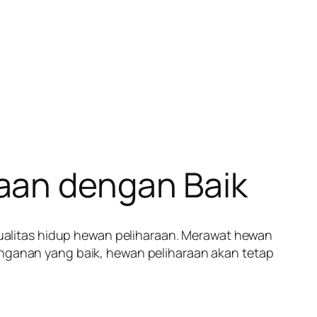
aan dengan Baik
alitas hidup hewan peliharaan. Merawat hewan
nanganan yang baik, hewan peliharaan akan tetap