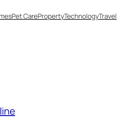
ames
Pet Care
Property
Technology
Travel
line