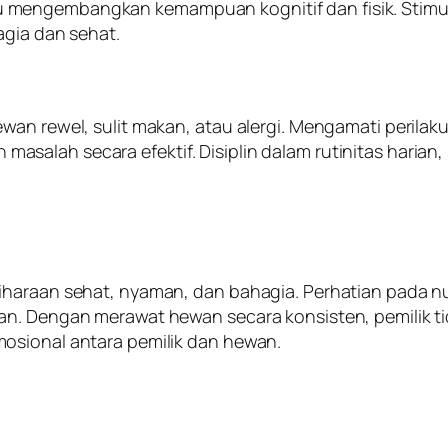
mengembangkan kemampuan kognitif dan fisik. Stimul
agia dan sehat.
wan rewel, sulit makan, atau alergi. Mengamati perilak
alah secara efektif. Disiplin dalam rutinitas harian, 
haraan sehat, nyaman, dan bahagia. Perhatian pada nut
an. Dengan merawat hewan secara konsisten, pemilik t
osional antara pemilik dan hewan.