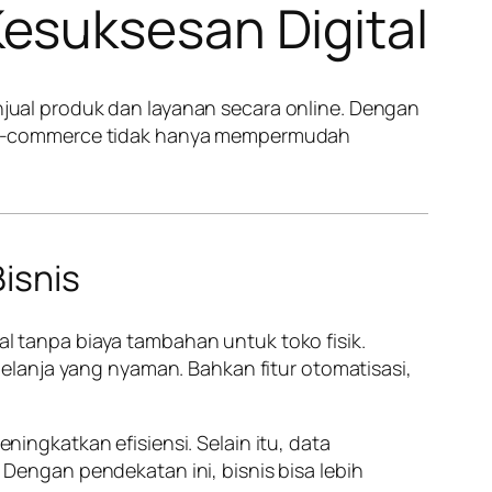
esuksesan Digital
ual produk dan layanan secara online. Dengan
sik. E-commerce tidak hanya mempermudah
isnis
 tanpa biaya tambahan untuk toko fisik.
elanja yang nyaman. Bahkan fitur otomatisasi,
ngkatkan efisiensi. Selain itu, data
engan pendekatan ini, bisnis bisa lebih