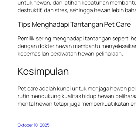
untuk hewan, dan latihan kepatuhan membantu 
destruktif, dan stres, sehingga hewan lebih bah
Tips Menghadapi Tantangan Pet Care
Pemilik sering menghadapi tantangan seperti he
dengan dokter hewan membantu menyelesaikan mas
keberhasilan perawatan hewan peliharaan.
Kesimpulan
Pet care adalah kunci untuk menjaga hewan peli
rutin mendukung kualitas hidup hewan pelihara
mental hewan tetapi juga memperkuat ikatan em
Oktober 10, 2025