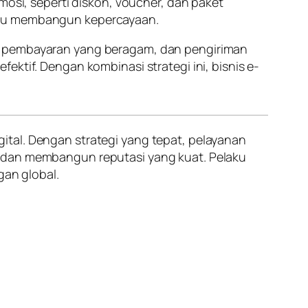
i, seperti diskon, voucher, dan paket
antu membangun kepercayaan.
de pembayaran yang beragam, dan pengiriman
ktif. Dengan kombinasi strategi ini, bisnis e-
ital. Dengan strategi yang tepat, pelayanan
, dan membangun reputasi yang kuat. Pelaku
an global.