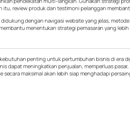
n pendekatan multi-langkah. Gunakan strategi promos
ain itu, review produk dan testimoni pelanggan memb
at didukung dengan navigasi website yang jelas, meto
a membantu menentukan strategi pemasaran yang lebih efe
kebutuhan penting untuk pertumbuhan bisnis di era dig
isnis dapat meningkatkan penjualan, memperluas pasar
secara maksimal akan lebih siap menghadapi persaing