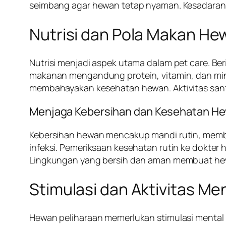
seimbang agar hewan tetap nyaman. Kesadaran 
Nutrisi dan Pola Makan He
Nutrisi menjadi aspek utama dalam pet care. Be
makanan mengandung protein, vitamin, dan miner
membahayakan kesehatan hewan. Aktivitas sant
Menjaga Kebersihan dan Kesehatan H
Kebersihan hewan mencakup mandi rutin, members
infeksi. Pemeriksaan kesehatan rutin ke dokter
Lingkungan yang bersih dan aman membuat hew
Stimulasi dan Aktivitas Me
Hewan peliharaan memerlukan stimulasi mental mel