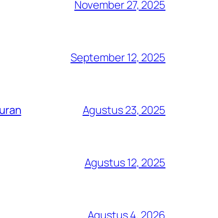
November 27, 2025
September 12, 2025
uran
Agustus 23, 2025
Agustus 12, 2025
Agustus 4, 2026