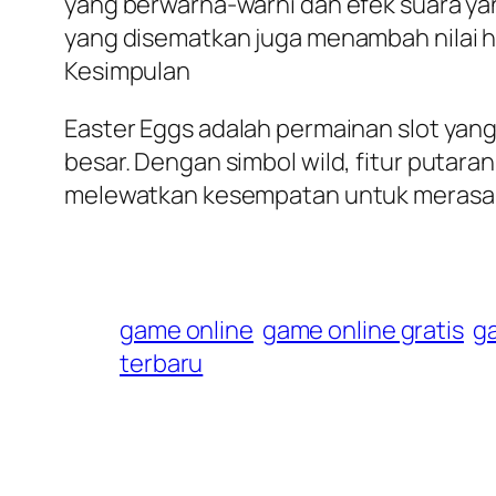
yang berwarna-warni dan efek suara y
yang disematkan juga menambah nilai h
Kesimpulan
Easter Eggs adalah permainan slot y
besar. Dengan simbol wild, fitur putaran
melewatkan kesempatan untuk merasak
game online
game online gratis
ga
terbaru