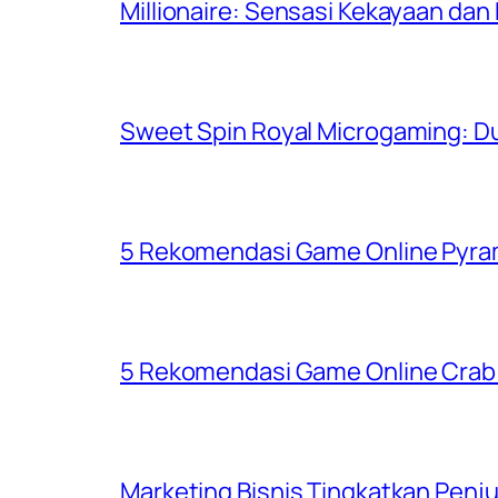
Millionaire: Sensasi Kekayaan dan
Sweet Spin Royal Microgaming: D
5 Rekomendasi Game Online Pyra
5 Rekomendasi Game Online Cra
Marketing Bisnis Tingkatkan Penj