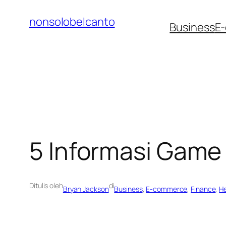
Lewati
nonsolobelcanto
ke
Business
E
konten
5 Informasi Game 
Ditulis oleh
di
Bryan Jackson
Business
, 
E-commerce
, 
Finance
, 
He