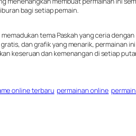
ang menenangkan membuat permainan ini sema
iburan bagi setiap pemain.
ang memadukan tema Paskah yang ceria denga
 gratis, dan grafik yang menarik, permainan in
an keseruan dan kemenangan di setiap puta
me online terbaru
permainan online
permaina