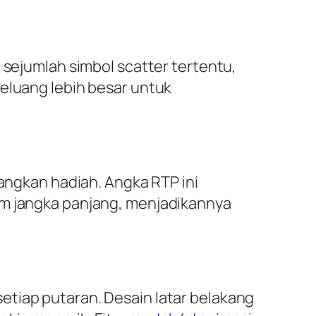
 sejumlah simbol scatter tertentu,
peluang lebih besar untuk
gkan hadiah. Angka RTP ini
am jangka panjang, menjadikannya
etiap putaran. Desain latar belakang