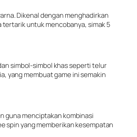
warna. Dikenal dengan menghadirkan
a tertarik untuk mencobanya, simak 5
n simbol-simbol khas seperti telur
ria, yang membuat game ini semakin
ain guna menciptakan kombinasi
free spin yang memberikan kesempatan