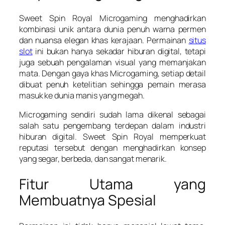
Sweet Spin Royal Microgaming menghadirkan
kombinasi unik antara dunia penuh warna permen
dan nuansa elegan khas kerajaan. Permainan
situs
slot
ini bukan hanya sekadar hiburan digital, tetapi
juga sebuah pengalaman visual yang memanjakan
mata. Dengan gaya khas Microgaming, setiap detail
dibuat penuh ketelitian sehingga pemain merasa
masuk ke dunia manis yang megah.
Microgaming sendiri sudah lama dikenal sebagai
salah satu pengembang terdepan dalam industri
hiburan digital. Sweet Spin Royal memperkuat
reputasi tersebut dengan menghadirkan konsep
yang segar, berbeda, dan sangat menarik.
Fitur Utama yang
Membuatnya Spesial